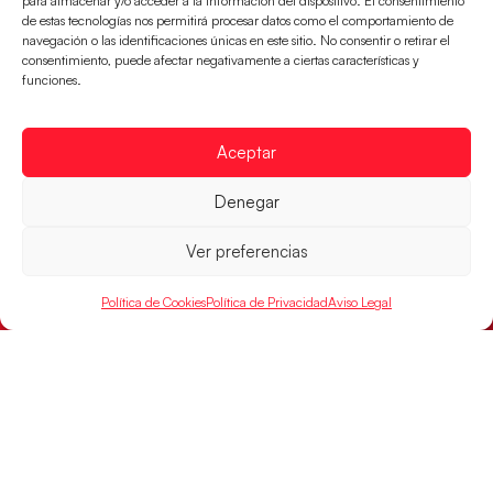
para almacenar y/o acceder a la información del dispositivo. El consentimiento
de estas tecnologías nos permitirá procesar datos como el comportamiento de
navegación o las identificaciones únicas en este sitio. No consentir o retirar el
consentimiento, puede afectar negativamente a ciertas características y
funciones.
Aceptar
Las Guerreras Juveniles sellan su billete para
Denegar
las semifinales
Las pupilas de Cristina Cabeza han remontado con
Ver preferencias
parcial de 7:1 que les ha dado el pase a semifinales
que
Política de Cookies
Política de Privacidad
Aviso Legal
LEER MÁS