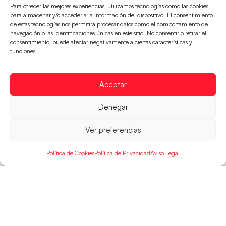
Para ofrecer las mejores experiencias, utilizamos tecnologías como las cookies
para almacenar y/o acceder a la información del dispositivo. El consentimiento
de estas tecnologías nos permitirá procesar datos como el comportamiento de
navegación o las identificaciones únicas en este sitio. No consentir o retirar el
consentimiento, puede afectar negativamente a ciertas características y
Las Guerreras Juveniles, primeras de grupo
funciones.
en la Main Round
Las pupilas de Cristina Cabeza se imponen 35-33 a
Aceptar
Montenegro, y el jueves disputarán los cuartos de
final ante Suiza
Denegar
LEER MÁS
Ver preferencias
Política de Cookies
Política de Privacidad
Aviso Legal