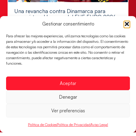
Una revancha contra Dinamarca para
conquistar el bronce del EHF EURO 2026
Gestionar consentimiento
Los Hispanos Juveniles buscan colgarse la presea en
el partido por el bronce del Campeonato de Europa,
Para ofrecer las mejores experiencias, utilizamos tecnologías como las cookies
mañana a las
para almacenar y/o acceder a la información del dispositivo. El consentimiento
de estas tecnologías nos permitirá procesar datos como el comportamiento de
LEER MÁS
navegación o las identificaciones únicas en este sitio. No consentir o retirar el
consentimiento, puede afectar negativamente a ciertas características y
funciones.
Aceptar
Denegar
Ver preferencias
Política de Cookies
Política de Privacidad
Aviso Legal
Montenegro, última frontera para las