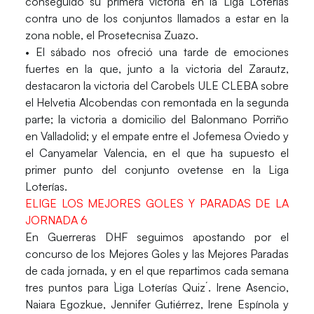
conseguido su primera victoria en la Liga Loterías
contra uno de los conjuntos llamados a estar en la
zona noble, el
Prosetecnisa Zuazo
.
• El sábado nos ofreció una tarde de emociones
fuertes en la que, junto a la victoria del Zarautz,
destacaron la victoria del
Carobels ULE CLEBA
sobre
el
Helvetia Alcobendas
con remontada en la segunda
parte; la victoria a domicilio del
Balonmano Porriño
en
Valladolid
; y el empate entre el
Jofemesa Oviedo
y
el
Canyamelar Valencia
, en el que ha supuesto el
primer punto del conjunto ovetense en la Liga
Loterías.
ELIGE LOS MEJORES GOLES Y PARADAS DE LA
JORNADA 6
En
Guerreras DHF
seguimos apostando por el
concurso de los Mejores Goles y las Mejores Paradas
de cada jornada, y en el que repartimos cada semana
tres puntos para `Liga Loterías Quiz´. Irene Asencio,
Naiara Egozkue, Jennifer Gutiérrez, Irene Espínola y