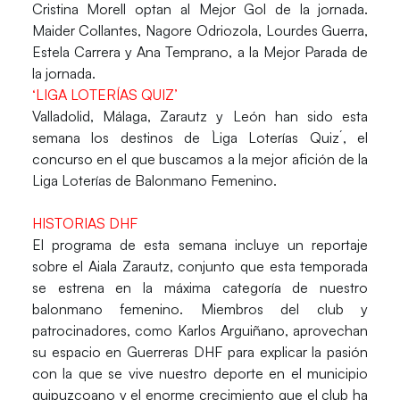
Cristina Morell optan al Mejor Gol de la jornada.
Maider Collantes, Nagore Odriozola, Lourdes Guerra,
Estela Carrera y Ana Temprano, a la Mejor Parada de
la jornada.
‘LIGA LOTERÍAS QUIZ’
Valladolid
,
Málaga
,
Zarautz
y
León
han sido esta
semana los destinos de `Liga Loterías Quiz´, el
concurso en el que buscamos a la mejor afición de la
Liga Loterías de Balonmano Femenino.
HISTORIAS DHF
El programa de esta semana incluye un reportaje
sobre el
Aiala Zarautz
, conjunto que esta temporada
se estrena en la máxima categoría de nuestro
balonmano femenino. Miembros del club y
patrocinadores, como
Karlos Arguiñano
, aprovechan
su espacio en
Guerreras DHF
para explicar la pasión
con la que se vive nuestro deporte en el municipio
guipuzcoano y el enorme crecimiento que el club ha