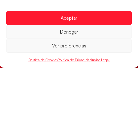
Aceptar
Las Guerreras Juveniles sellan su billete para
las semifinales
Denegar
Las pupilas de Cristina Cabeza han remontado con
parcial de 7:1 que les ha dado el pase a semifinales
Ver preferencias
que
Política de Cookies
Política de Privacidad
Aviso Legal
LEER MÁS