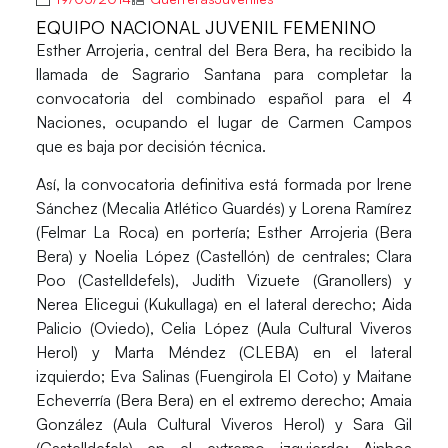
EQUIPO NACIONAL JUVENIL FEMENINO
Esther Arrojeria
, central del Bera Bera, ha recibido la
llamada de
Sagrario Santana
para completar la
convocatoria del combinado español para el 4
Naciones, ocupando el lugar de Carmen Campos
que es baja por decisión técnica.
Así, la convocatoria definitiva está formada por
Irene
Sánchez
(Mecalia Atlético Guardés) y
Lorena Ramírez
(Felmar La Roca) en portería;
Esther Arrojeria
(Bera
Bera) y
Noelia López
(Castellón) de centrales;
Clara
Poo
(Castelldefels),
Judith Vizuete
(Granollers) y
Nerea Elicegui
(Kukullaga) en el lateral derecho;
Aida
Palicio
(Oviedo),
Celia López
(Aula Cultural Viveros
Herol) y
Marta Méndez
(CLEBA) en el lateral
izquierdo;
Eva Salinas
(Fuengirola El Coto) y
Maitane
Echeverría
(Bera Bera) en el extremo derecho;
Amaia
González
(Aula Cultural Viveros Herol) y
Sara Gil