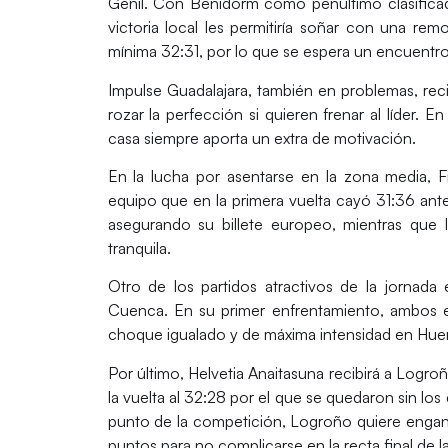
Genil
. Con Benidorm como penúltimo clasifica
victoria local les permitiría soñar con una re
mínima 32:31, por lo que se espera un encuentro
Impulse Guadalajara
, también en problemas, rec
rozar la perfección si quieren frenar al líder.
casa siempre aporta un extra de motivación.
En la lucha por asentarse en la zona media,
F
equipo que en la primera vuelta cayó 31:36 ante 
asegurando su billete europeo, mientras que
tranquila.
Otro de los partidos atractivos de la jornada
Cuenca
. En su primer enfrentamiento, ambos 
choque igualado y de máxima intensidad en Huer
Por último,
Helvetia Anaitasuna
recibirá a
Logroñ
la vuelta al 32:28 por el que se quedaron sin lo
punto de la competición, Logroño quiere enganc
puntos para no complicarse en la recta final de 