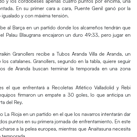
do y los cordobeses apenas cuatro puntos por encima, una
montada. En su primer cara a cara, Puente Genil ganó por la
 igualado y con máxima tensión.
ibe al
Barça
en un partido donde los alcarreños tendrán que
 En el Palau Blaugrana encajaron un duro 49:33, pero jugar en
raikin Granollers
recibe a
Tubos Aranda Villa de Aranda
, un
los catalanes. Granollers, segundo en la tabla, quiere seguir
 los de Aranda buscan terminar la temporada en una zona
 es el que enfrentará a
Recoletas Atlético Valladolid
y
Rebi
equipos firmaron un empate a 30 goles, lo que anticipa un
ta del Rey.
o La Rioja
en un partido en el que los navarros intentarán dar
s dos puntos en su primera jornada de enfrentamiento. En este
harse a la pelea europea, mientras que Anaitasuna necesita
la temporada.