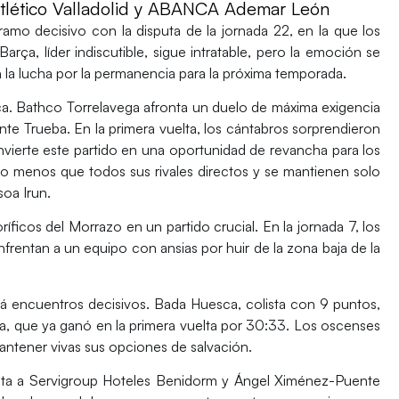
 Atlético Valladolid y ABANCA Ademar León
amo decisivo con la disputa de la
jornada 22
, en la que los
Barça
, líder indiscutible, sigue intratable, pero la emoción se
 la
lucha por la permanencia
para la próxima temporada.
ca.
Bathco Torrelavega
afronta un duelo de máxima exigencia
nte Trueba. En la primera vuelta, los cántabros sorprendieron
ierte este partido en una oportunidad de revancha para los
o menos que todos sus rivales directos y se mantienen solo
soa Irun
.
oríficos del Morrazo
en un partido crucial. En la jornada 7, los
frentan a un equipo con ansias por huir de la zona baja de la
irá encuentros decisivos.
Bada Huesca
, colista con 9 puntos,
a
, que ya ganó en la primera vuelta por 30:33. Los oscenses
antener vivas sus opciones de salvación.
nta a
Servigroup Hoteles Benidorm
y
Ángel Ximénez-Puente