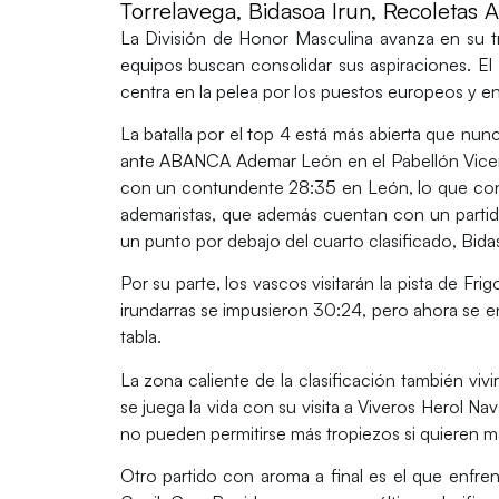
Torrelavega, Bidasoa Irun, Recoletas
La
División de Honor Masculina
avanza en su tr
equipos buscan consolidar sus aspiraciones. El
centra en la
pelea por los puestos europeos
y en
La batalla por el
top 4
está más abierta que nun
ante
ABANCA Ademar León
en el Pabellón Vice
con un contundente 28:35 en León, lo que conv
ademaristas, que además cuentan con un partid
un punto por debajo del cuarto clasificado,
Bida
Por su parte, los vascos visitarán la pista de
Frig
irundarras se impusieron 30:24, pero ahora se en
tabla.
La zona caliente de la clasificación también viv
se juega la vida con su visita a
Viveros Herol Nav
no pueden permitirse más tropiezos si quieren m
Otro partido con aroma a final es el que enfre