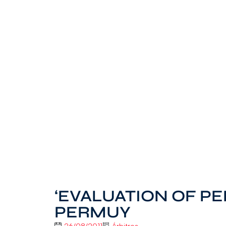
‘EVALUATION OF P
PERMUY
26/08/2011
Árbitros