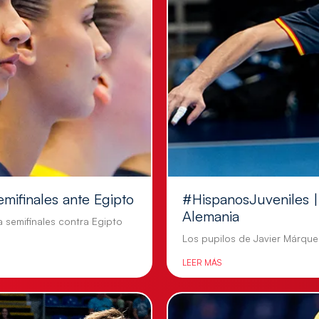
emifinales ante Egipto
#HispanosJuveniles | 
Alemania
a semifinales contra Egipto
Los pupilos de Javier Márquez
LEER MÁS