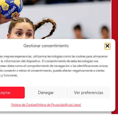
Gestionar consentimiento
las mejores experiencias, utilizamos tecnologías como las cookies para almacenar
 la información del dispositivo. El consentimiento de estas tecnologías nos
ocesar datos como el comportamiento de navegación o las identificaciones únicas
. No consentir o retirar el consentimiento, puede afectar negativamente a ciertas
s y funciones.
ceptar
Denegar
Ver preferencias
Política de Cookies
Política de Privacidad
Aviso Legal
s sellan su billete para las semifinales
za han remontado con parcial de 7:1 que les ha dado el pase