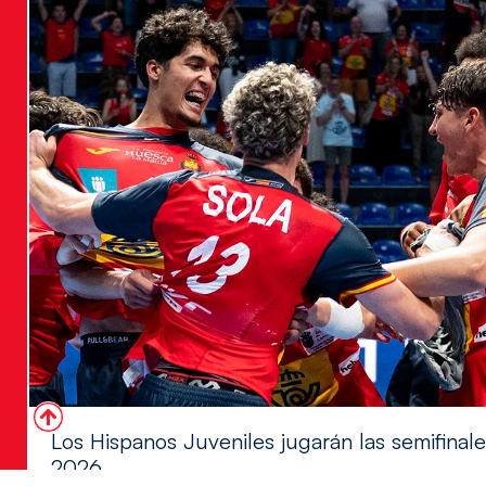
Los Hispanos Juveniles jugarán las semifina
2026