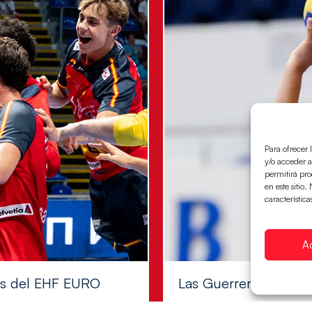
Para ofrecer 
y/o acceder a
permitirá pr
en este sitio
característica
A
les del EHF EURO
Las Guerreras Juvenile
Las pupilas de Cristina Cabe