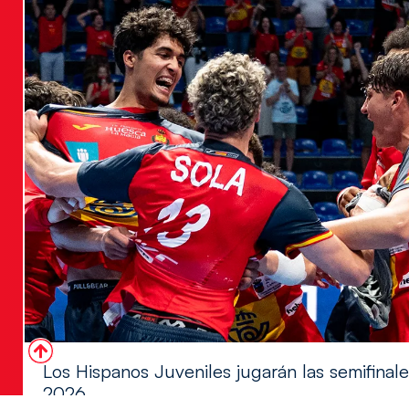
Los Hispanos Juveniles jugarán las semifina
2026