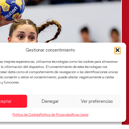
Gestionar consentimiento
las mejores experiencias, utilizamos tecnologías como las cookies para almacenar
 la información del dispositivo. El consentimiento de estas tecnologías nos
ocesar datos como el comportamiento de navegación o las identificaciones únicas
. No consentir o retirar el consentimiento, puede afectar negativamente a ciertas
s y funciones.
ceptar
Denegar
Ver preferencias
Política de Cookies
Política de Privacidad
Aviso Legal
s sellan su billete para las semifinales
za han remontado con parcial de 7:1 que les ha dado el pase