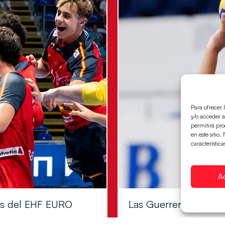
Para ofrecer 
y/o acceder a
permitirá pr
en este sitio
característica
A
les del EHF EURO
Las Guerreras Juvenile
Las pupilas de Cristina Cabe