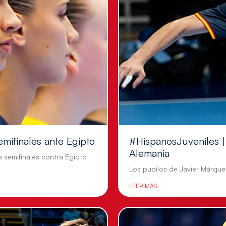
emifinales ante Egipto
#HispanosJuveniles | 
Alemania
a semifinales contra Egipto
Los pupilos de Javier Márquez
LEER MÁS