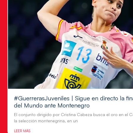
#GuerrerasJuveniles | Sigue en directo la f
del Mundo ante Montenegro
El conjunto dirigido por Cristina Cabeza busca el oro en e
la selección montenegrina, en un
LEER MÁS