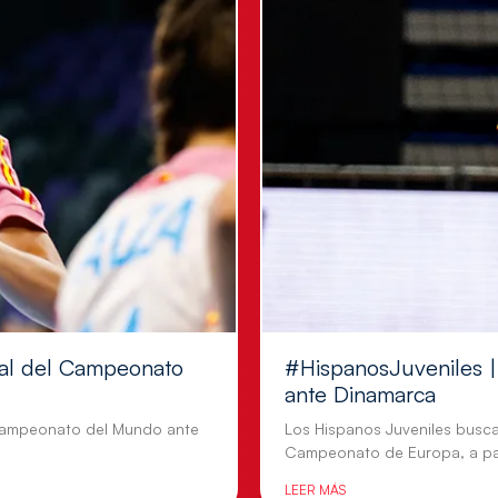
inal del Campeonato
#HispanosJuveniles | 
ante Dinamarca
l Campeonato del Mundo ante
Los Hispanos Juveniles busca
Campeonato de Europa, a par
LEER MÁS