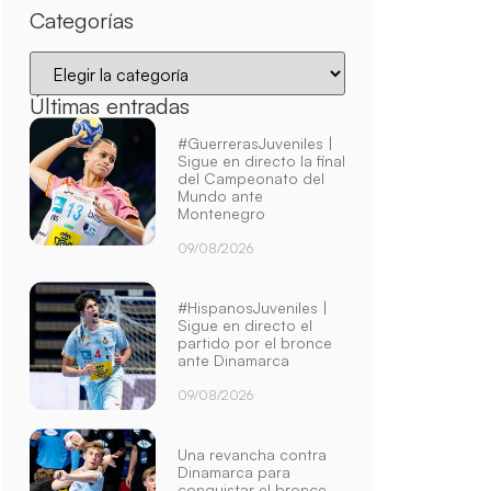
Categorías
Últimas entradas
#GuerrerasJuveniles |
Sigue en directo la final
del Campeonato del
Mundo ante
Montenegro
09/08/2026
#HispanosJuveniles |
Sigue en directo el
partido por el bronce
ante Dinamarca
09/08/2026
Una revancha contra
Dinamarca para
conquistar el bronce