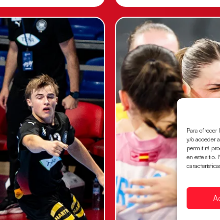
Para ofrecer 
y/o acceder a
permitirá pr
en este sitio
característica
A