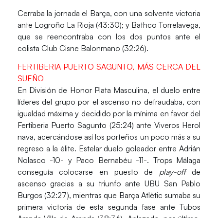
Cerraba la jornada el
Barça
, con una solvente victoria
ante
Logroño La Rioja (43:30)
; y
Bathco Torrelavega
,
que se reencontraba con los dos puntos ante el
colista
Club Cisne Balonmano (32:26).
FERTIBERIA PUERTO SAGUNTO, MÁS CERCA DEL
SUEÑO
En
División de Honor Plata Masculina
, el duelo entre
líderes del
grupo por el ascenso
no defraudaba, con
igualdad máxima y decidido por la mínima en favor del
Fertiberia Puerto Sagunto (25:24)
ante
Viveros Herol
nava
, acercándose así los porteños un poco más a su
regreso a la élite. Estelar duelo goleador entre Adrián
Nolasco -10- y Paco Bernabéu -11-.
Trops Málaga
conseguía colocarse en puesto de
play-off
de
ascenso gracias a su triunfo ante
UBU San Pablo
Burgos (32:27),
mientras que
Barça Atlètic
sumaba su
primera victoria de esta segunda fase ante
Tubos