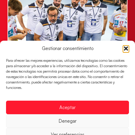
Gestionar consentimiento
Un clásico ante Francia para buscar el
billete a semifinales del EHF EURO 2026
Para ofrecer las mejores experiencias, utilizamos tecnologías como las cookies
para almacenar y/o acceder a la información del dispositivo. El consentimiento
Los Hispanos Juveniles se enfrentarán a Francia en los
de estas tecnologías nos permitirá procesar datos como el comportamiento de
cuartos de final, este jueves a las 17:00h.
navegación o las identificaciones únicas en este sitio. No consentir o retirar el
consentimiento, puede afectar negativamente a ciertas características y
LEER MÁS
funciones.
Aceptar
Denegar
Ver preferencias