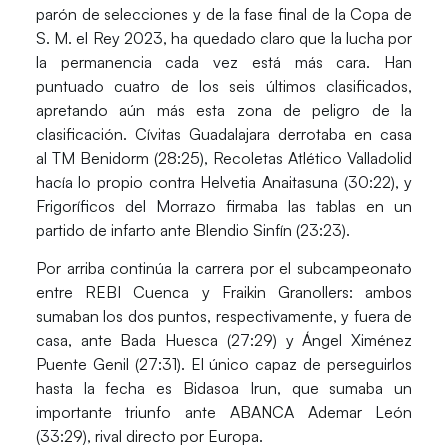
parón de selecciones y de la fase final de la Copa de
S. M. el Rey 2023, ha quedado claro que la lucha por
la permanencia cada vez está más cara. Han
puntuado cuatro de los seis últimos clasificados,
apretando aún más esta zona de peligro de la
clasificación.
Cívitas Guadalajara
derrotaba en casa
al
TM Benidorm (28:25)
,
Recoletas Atlético Valladolid
hacía lo propio contra
Helvetia Anaitasuna (30:22)
, y
Frigoríficos del Morrazo
firmaba las tablas en un
partido de infarto ante
Blendio Sinfín (23:23).
Por arriba continúa la carrera por el subcampeonato
entre
REBI Cuenca
y
Fraikin Granollers
: ambos
sumaban los dos puntos, respectivamente, y fuera de
casa, ante
Bada Huesca (27:29) y Ángel Ximénez
Puente Genil (27:31).
El único capaz de perseguirlos
hasta la fecha es
Bidasoa Irun
, que sumaba un
importante triunfo ante
ABANCA Ademar León
(33:29)
, rival directo por Europa.