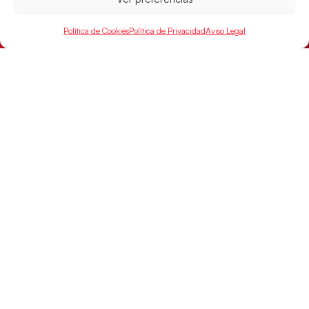
Política de Cookies
Política de Privacidad
Aviso Legal
Las Guerreras Juveniles buscan ante Suiza
un billete para las semifinales del Mundial
Las Guerreras Juveniles afronta este jueves, a las
15:00 h, los cuartos de final del Campeonato del
Mundo Juvenil frente
LEER MÁS