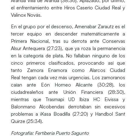
Aranda Villa de Aranda (38:36)
. Aplazado, por último,
el enfrentamiento entre Hiros Caserío Ciudad Real y
Valinox Novás.
En el grupo por el descenso,
Amenabar Zarautz
es el
tercer equipo en descender matemáticamente a
Primera Nacional, tras su derrota ante
Conservas
Alsur Antequera (27:23)
, que ya roza la permanencia
en la categoría de plata. No fallaban ninguno de los
cinco primeros clasificados, provocando así que
tanto
Zamora Enamora
como
Alarcos Ciudad
Real
tengan cada vez más urgencias. Los zamoranos
caían ante
Eón Horneo Alicante (30:28)
, los
ciudadrealeños ante
Unión Financiera (28:30)
,
mientras que
Trasmapi UD Ibiza HC Eivissa
y
Balonmano Alcobendas
derrotaban sin excesivos
problemas a
iKasa Boadilla (27:20) y Handbol Sant
Quirze (25:34).
Fotografía: Fertiberia Puerto Sagunto