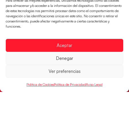
Para ofrecer las mejores experiencias, utilizamos tecnologías como las cookies
para almacenar y/o acceder a la información del dispositivo. El consentimiento
de estas tecnologías nos permitirá procesar datos como el comportamiento de
Un clásico ante Francia para buscar el
navegación o las identificaciones únicas en este sitio. No consentir o retirar el
billete a semifinales del EHF EURO 2026
consentimiento, puede afectar negativamente a ciertas características y
Los Hispanos Juveniles se enfrentarán a Francia en los
funciones.
cuartos de final, este jueves a las 17:00h.
LEER MÁS
Aceptar
Denegar
Ver preferencias
Política de Cookies
Política de Privacidad
Aviso Legal
Las Guerreras Juveniles buscan ante Suiza
un billete para las semifinales del Mundial