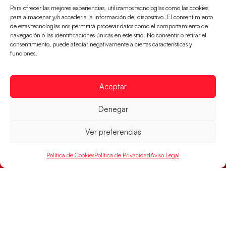
Para ofrecer las mejores experiencias, utilizamos tecnologías como las cookies
para almacenar y/o acceder a la información del dispositivo. El consentimiento
de estas tecnologías nos permitirá procesar datos como el comportamiento de
navegación o las identificaciones únicas en este sitio. No consentir o retirar el
consentimiento, puede afectar negativamente a ciertas características y
funciones.
Aceptar
Denegar
Las Guerreras Juveniles buscan ante Suiza
un billete para las semifinales del Mundial
Ver preferencias
Las Guerreras Juveniles afronta este jueves, a las
15:00 h, los cuartos de final del Campeonato del
Mundo Juvenil frente
Política de Cookies
Política de Privacidad
Aviso Legal
LEER MÁS