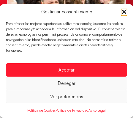
Gestionar consentimiento
Para ofrecer las mejores experiencias, utilizamos tecnologías como las cookies
para almacenar y/o acceder a la información del dispositivo. El consentimiento
de estas tecnologías nos permitirá procesar datos como el comportamiento de
navegación o las identificaciones únicas en este sitio. No consentir o retirar el
consentimiento, puede afectar negativamente a ciertas características y
Montenegro, última frontera para las
funciones.
Guerreras Juveniles en la conquista del oro
mundial
El conjunto dirigido por Cristina Cabeza buscará
Aceptar
mañana, a las 17:30h., el oro en el Campeonato del
Mundo ante la
Denegar
LEER MÁS
Ver preferencias
Política de Cookies
Política de Privacidad
Aviso Legal