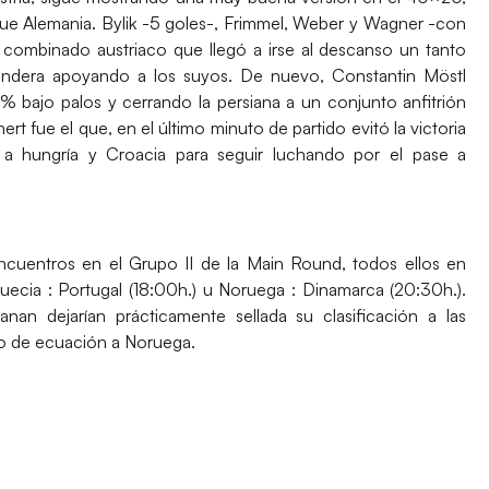
ue Alemania. Bylik -5 goles-, Frimmel, Weber y Wagner -con
n combinado austriaco que llegó a irse al descanso un tanto
 bandera apoyando a los suyos. De nuevo, Constantin Möstl
 bajo palos y cerrando la persiana a un conjunto anfitrión
 fue el que, en el último minuto de partido evitó la victoria
 a hungría y Croacia para seguir luchando por el pase a
ncuentros en el Grupo II de la Main Round, todos ellos en
Suecia : Portugal (18:00h.) u Noruega : Dinamarca (20:30h.
).
an dejarían prácticamente sellada su clasificación a las
o de ecuación a Noruega.