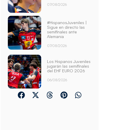
07/08/2026
#HispanosJuveniles |
Sigue en directo las
semifinales ante
Alemania
07/08/2026
Los Hispanos Juveniles
jugarán las semifinales
del EHF EURO 2026
06/08/2026