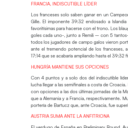
FRANCIA, INDISCUTIBLE LÍDER
Los franceses solo saben ganar en un
Campeon
Gille
. El imponente 39:32 endosado a Islandia r
favoritísimas para hacerse con el trono. Los bla
goles cada uno-, junto a
Remili
– con 5 tantos-,
todos los jugadores de campo galos vieron por
ante el tremendo potencial de los franceses,
17:14 que se acabaría ampliando hasta el 39:32 fi
HUNGRÍA MANTIENE SUS OPCIONES
Con 4 puntos y a solo dos del indiscutible líd
lucha llegar a las semifinales a costa de
Croacia
.
con opciones a las dos últimas jornadas de la 
que a
Alemania y a Francia
, respectivamente. M
portería de
Bartucz
que, ante
Croacia
, fue super
AUSTRIA SUMA ANTE LA ANFITRIONA
El verdugo de España en Preliminary Round, Au