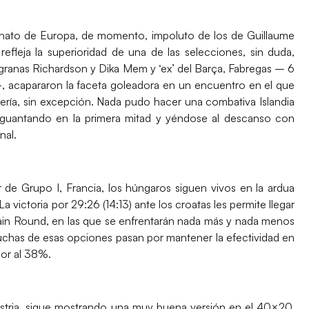
ato de Europa
, de momento, impoluto de los de
Guillaume
efleja la superioridad de una de las selecciones, sin duda,
ugranas
Richardson
y
Dika Mem y
‘ex’ del Barça,
Fabregas
– 6
 acapararon la faceta goleadora en un encuentro en el que
tería, sin excepción. Nada pudo hacer una combativa
Islandia
 aguantando en la primera mitad y yéndose al descanso con
nal.
er de Grupo I,
Francia
, los húngaros siguen vivos en la ardua
 La victoria por
29:26 (14:13)
ante los croatas les permite llegar
Main Round, en las que se enfrentarán nada más y nada menos
uchas de esas opciones pasan por mantener la efectividad en
ior al 38%.
stria, sigue mostrando una muy buena versión en el 40×20,