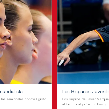
mundialista
Los Hispanos Juvenil
n las semifinales contra Egipto
Los pupilos de Javier Márque
el bronce el próximo doming