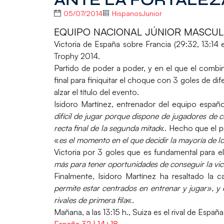
05/07/2014
HispanosJunior
EQUIPO NACIONAL JÚNIOR MASCULINO
Victoria de
España
sobre
Francia
(29:32, 13:14 
Trophy 2014.
Partido de poder a poder, y en el que el combin
final para finiquitar el choque con 3 goles de 
alzar el título del evento.
Isidoro Martínez, entrenador del equipo españo
difícil de jugar porque dispone de jugadores de c
recta final de la segunda mitad
«. Hecho que el p
«
es el momento en el que decidir la mayoría de lo
Victoria por 3 goles que es fundamental para e
más para tener oportunidades de conseguir la vict
Finalmente, Isidoro Martínez ha resaltado la c
permite estar centrados en entrenar y jugar», y 
rivales de primera fila
«.
Mañana, a las 13:15 h.,
Suiza
es el rival de Españ
España 32 | 14+18