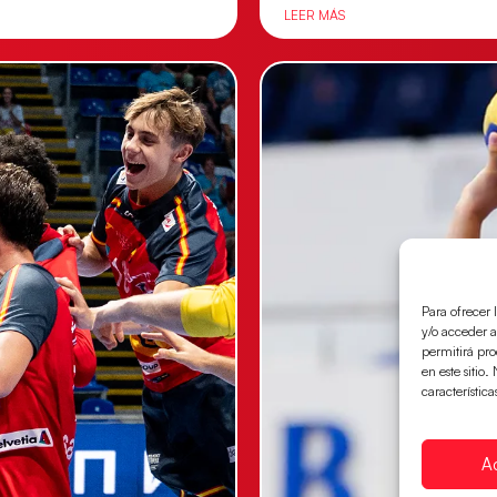
LEER MÁS
Para ofrecer 
y/o acceder a
permitirá pr
en este sitio
característica
A