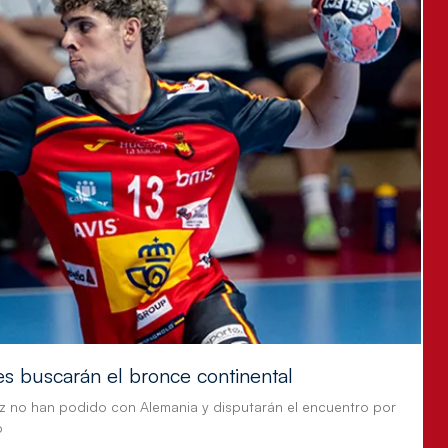
es buscarán el bronce continental
z no han podido con Alemania y disputarán el encuentro por
o