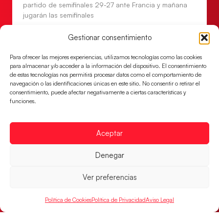
partido de semifinales 29-27 ante Francia y mañana
jugarán las semifinales
LEER MÁS
Gestionar consentimiento
Para ofrecer las mejores experiencias, utilizamos tecnologías como las cookies
para almacenar y/o acceder a la información del dispositivo. El consentimiento
de estas tecnologías nos permitirá procesar datos como el comportamiento de
navegación o las identificaciones únicas en este sitio. No consentir o retirar el
consentimiento, puede afectar negativamente a ciertas características y
funciones.
Aceptar
Denegar
Las Guerreras Juveniles sellan su billete para
las semifinales
Ver preferencias
Las pupilas de Cristina Cabeza han remontado con
Política de Cookies
Política de Privacidad
Aviso Legal
parcial de 7:1 que les ha dado el pase a semifinales
que