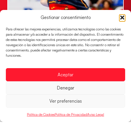
Gestionar consentimiento
Las Guerreras Juveniles sellan su billete para
Para ofrecer las mejores experiencias, utilizamos tecnologías como las cookies
las semifinales
para almacenar y/o acceder a la información del dispositivo. El consentimiento
de estas tecnologías nos permitirá procesar datos como el comportamiento de
Las pupilas de Cristina Cabeza han remontado con
navegación o las identificaciones únicas en este sitio. No consentir o retirar el
parcial de 7:1 que les ha dado el pase a semifinales
consentimiento, puede afectar negativamente a ciertas características y
que
funciones.
LEER MÁS
Aceptar
Denegar
Ver preferencias
Política de Cookies
Política de Privacidad
Aviso Legal