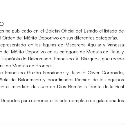
VO
 ha publicado en el Boletín Oficial del Estado el listado de
l Orden del Mérito Deportivo
en sus diferentes categorías.
representado en las figuras de
Macarena Aguilar
y
Vanessa
n del Mérito Deportivo en su categoría de Medalla de Plata, y
ión Española de Balonmano,
Francisco V. Blázquez
, que recibe
ría de Medalla de Bronce.
 de
Francisco Guzón Fernández
y
Juan F. Oliver Coronado
,
pañola de Balonmano y coordinador técnico de los equipos
en el mandato de Juan de Dios Román al frente de la Real
 Deportes para conocer el listado completo de galardonados