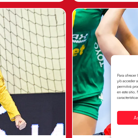
Para ofrecer 
y/o acceder a
permitirá pr
en este sitio
característica
A