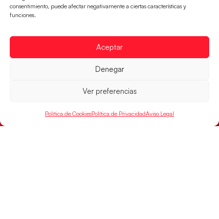
consentimiento, puede afectar negativamente a ciertas características y
funciones.
Aceptar
Los Hispanos Juveniles jugarán las
Denegar
semifinales del EHF EURO 2026
Los pupilos de Javier Márquez se han llevado el
Ver preferencias
partido de semifinales 29-27 ante Francia y mañana
jugarán las semifinales
Política de Cookies
Política de Privacidad
Aviso Legal
LEER MÁS