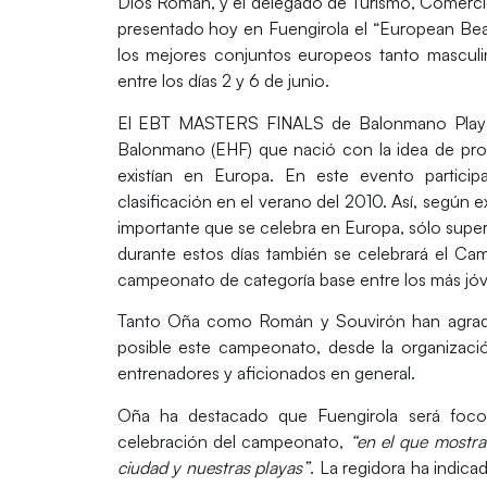
Dios Román, y el delegado de Turismo, Comercio
presentado hoy en Fuengirola el “European Bea
los mejores conjuntos europeos tanto masculi
entre los días 2 y 6 de junio.
El EBT MASTERS FINALS de Balonmano Playa e
Balonmano (EHF) que nació con la idea de pro
existían en Europa. En este evento partici
clasificación en el verano del 2010. Así, según
importante que se celebra en Europa, sólo sup
durante estos días también se celebrará el C
campeonato de categoría base entre los más jóv
Tanto Oña como Román y Souvirón han agradec
posible este campeonato, desde la organizació
entrenadores y aficionados en general.
Oña ha destacado que Fuengirola será foco
celebración del campeonato,
“en el que mostra
ciudad y nuestras playas”
. La regidora ha indic