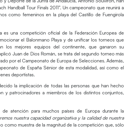
 y Deporte de la Junta de Andalucía, Antonio Souvirón, han
ch Handball Tour Finals 2011”. Un campeonato que reunirá a
nos como femeninos en la playa del Castillo de Fuengirola
s una competición oficial de la Federación Europea de
mocionar el Balonmano Playa y de unificar los torneos que
pan los mejores equipos del continente, que ganaron su
 explicó Juan de Dios Román, se trata del segundo torneo más
erado por el Campeonato de Europa de Selecciones. Además,
ampeonato de España Sénior de esta modalidad, así como el
enes deportistas.
ido la implicación de todas las personas que han hecho
n y patrocinadores a miembros de los distintos conjuntos,
 de atención para muchos países de Europa durante la
remos nuestra capacidad organizativa y la calidad de nuestra
ado como muestra de la magnitud de la competición que, sólo