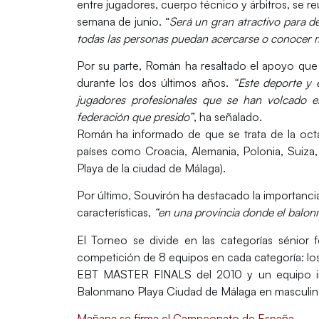
entre jugadores, cuerpo técnico y árbitros, se 
semana de junio. “
Será un gran atractivo para d
todas las personas puedan acercarse o conocer m
Por su parte, Román ha resaltado el apoyo que
durante los dos últimos años.
“Este deporte y 
jugadores profesionales que se han volcado 
federación que presido”
, ha señalado.
Román ha informado de que se trata de la octa
países como Croacia, Alemania, Polonia, Suiza
Playa de la ciudad de Málaga).
Por último, Souvirón ha destacado la importanci
características,
“en una provincia donde el balo
El Torneo se divide en las categorías sénior 
competición de 8 equipos en cada categoría: los
EBT MASTER FINALS del 2010 y un equipo inv
Balonmano Playa Ciudad de Málaga en masculin
Mañana se firma el Campeonato de España