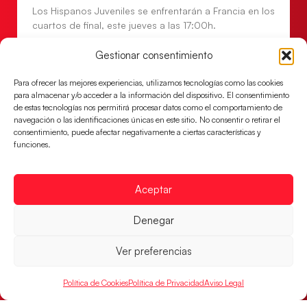
Los Hispanos Juveniles se enfrentarán a Francia en los
cuartos de final, este jueves a las 17:00h.
LEER MÁS
Gestionar consentimiento
Para ofrecer las mejores experiencias, utilizamos tecnologías como las cookies
para almacenar y/o acceder a la información del dispositivo. El consentimiento
de estas tecnologías nos permitirá procesar datos como el comportamiento de
navegación o las identificaciones únicas en este sitio. No consentir o retirar el
consentimiento, puede afectar negativamente a ciertas características y
funciones.
Aceptar
Denegar
Las Guerreras Juveniles buscan ante Suiza
Ver preferencias
un billete para las semifinales del Mundial
Las Guerreras Juveniles afronta este jueves, a las
Política de Cookies
Política de Privacidad
Aviso Legal
15:00 h, los cuartos de final del Campeonato del
Mundo Juvenil frente