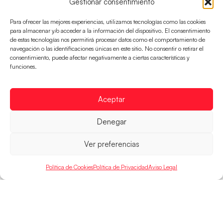
Gestionar consentimiento
Para ofrecer las mejores experiencias, utilizamos tecnologías como las cookies
para almacenar y/o acceder a la información del dispositivo. El consentimiento
de estas tecnologías nos permitirá procesar datos como el comportamiento de
navegación o las identificaciones únicas en este sitio. No consentir o retirar el
consentimiento, puede afectar negativamente a ciertas características y
funciones.
Las Guerreras Juveniles sellan su billete para
las semifinales
Las pupilas de Cristina Cabeza han remontado con
Aceptar
parcial de 7:1 que les ha dado el pase a semifinales
que
Denegar
LEER MÁS
Ver preferencias
Política de Cookies
Política de Privacidad
Aviso Legal