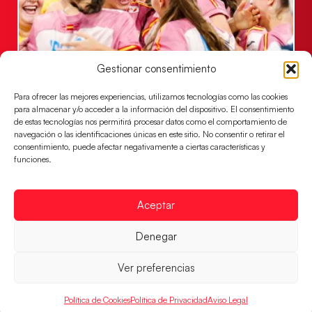
Gestionar consentimiento
Montenegro, última frontera para las
Para ofrecer las mejores experiencias, utilizamos tecnologías como las cookies
Guerreras Juveniles en la conquista del oro
para almacenar y/o acceder a la información del dispositivo. El consentimiento
mundial
de estas tecnologías nos permitirá procesar datos como el comportamiento de
navegación o las identificaciones únicas en este sitio. No consentir o retirar el
El conjunto dirigido por Cristina Cabeza buscará
consentimiento, puede afectar negativamente a ciertas características y
mañana, a las 17:30h., el oro en el Campeonato del
funciones.
Mundo ante la
LEER MÁS
Aceptar
Denegar
Ver preferencias
Política de Cookies
Política de Privacidad
Aviso Legal