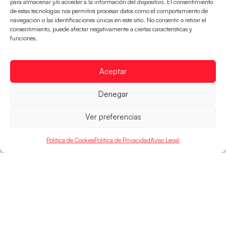
para almacenar y/o acceder a la información del dispositivo. El consentimiento
de estas tecnologías nos permitirá procesar datos como el comportamiento de
navegación o las identificaciones únicas en este sitio. No consentir o retirar el
Montenegro, última frontera para las
consentimiento, puede afectar negativamente a ciertas características y
Guerreras Juveniles en la conquista del oro
funciones.
mundial
El conjunto dirigido por Cristina Cabeza buscará
mañana, a las 17:30h., el oro en el Campeonato del
Aceptar
Mundo ante la
Denegar
LEER MÁS
Ver preferencias
Política de Cookies
Política de Privacidad
Aviso Legal