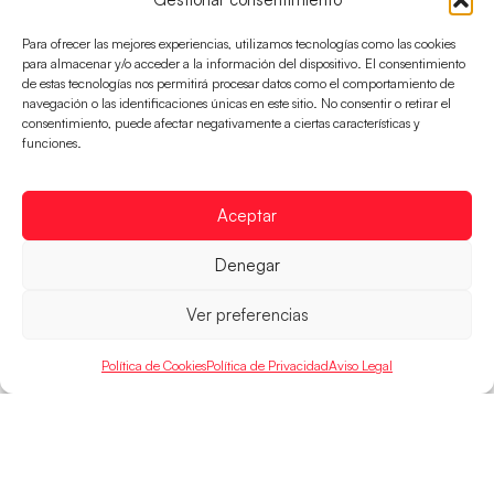
Para ofrecer las mejores experiencias, utilizamos tecnologías como las cookies
para almacenar y/o acceder a la información del dispositivo. El consentimiento
de estas tecnologías nos permitirá procesar datos como el comportamiento de
navegación o las identificaciones únicas en este sitio. No consentir o retirar el
consentimiento, puede afectar negativamente a ciertas características y
Montenegro, última frontera para las
funciones.
Guerreras Juveniles en la conquista del oro
mundial
El conjunto dirigido por Cristina Cabeza buscará
Aceptar
mañana, a las 17:30h., el oro en el Campeonato del
Mundo ante la
Denegar
LEER MÁS
Ver preferencias
Política de Cookies
Política de Privacidad
Aviso Legal