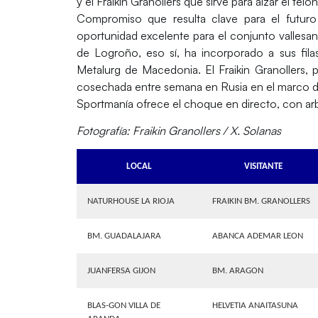
y el
Fraikin Granollers
que sirve para alzar el teló
Compromiso que resulta clave para el futuro d
oportunidad excelente para el conjunto vallesan
de Logroño, eso sí, ha incorporado a sus fil
Metalurg de Macedonia. El Fraikin Granollers, p
cosechada entre semana en Rusia en el marco d
Sportmanía
ofrece el choque en directo, con ar
Fotografía: Fraikin Granollers / X. Solanas
LOCAL
VISITANTE
NATURHOUSE LA RIOJA
FRAIKIN BM. GRANOLLERS
BM. GUADALAJARA
ABANCA ADEMAR LEON
JUANFERSA GIJON
BM. ARAGON
BLAS-GON VILLA DE
HELVETIA ANAITASUNA