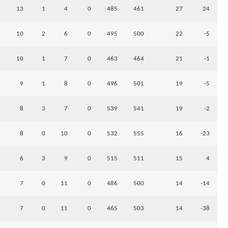
8
13
1
4
0
485
461
27
24
8
10
2
6
0
495
500
22
-5
8
10
1
7
0
463
464
21
-1
8
9
1
8
0
496
501
19
-5
8
8
3
7
0
539
541
19
-2
8
8
0
10
0
532
555
16
-23
8
6
3
9
0
515
511
15
4
8
7
0
11
0
486
500
14
-14
8
7
0
11
0
465
503
14
-38