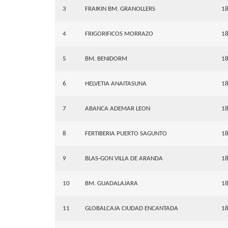
3
FRAIKIN BM. GRANOLLERS
1
4
FRIGORIFICOS MORRAZO
1
5
BM. BENIDORM
1
6
HELVETIA ANAITASUNA
1
7
ABANCA ADEMAR LEON
1
8
FERTIBERIA PUERTO SAGUNTO
1
9
BLAS-GON VILLA DE ARANDA
1
10
BM. GUADALAJARA
1
11
GLOBALCAJA CIUDAD ENCANTADA
1