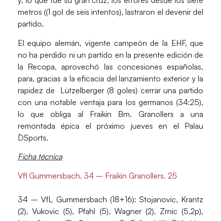
y, lo que fue su gran cruz, los errores desde los siete
metros ((1 gol de seis intentos), lastraron el devenir del
partido.
El equipo alemán, vigente campeón de la EHF, que
no ha perdido ni un partido en la presente edición de
la Recopa, aprovechó las concesiones españolas,
para, gracias a la eficacia del lanzamiento exterior y la
rapidez de Lützelberger (8 goles) cerrar una partido
con una notable ventaja para los germanos (34:25),
lo que obliga al Fraikin Bm. Granollers a una
remontada épica el próximo jueves en el Palau
D`Sports.
Ficha técnica
Vfl Gummersbach. 34 – Fraikin Granollers. 25
34 – VfL Gummersbach (18+16)
: Stojanovic, Krantz
(2), Vukovic (5), Pfahl (5), Wagner (2), Zrnic (5,2p),