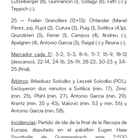
Lützelberger (8), Gunnarson (1), Szilagyi (6), Fäth (-) y
Teppich (-).
25 – Fraikin Granollers (12+13)
: Ohlander (Manel
Pérez, ps), Pujol (2), Cutura (3), Puig (1), Svitilica (4,1p),
Grundsten (3), Ferrer (1), Campos (4), Andreu (-),
Apelgren (4), Antonio García (3), Raigal (-) y Resina (-).
Marcador cada 5′
: 3-2, 5-3, 8-6, 11-7, 15-9, 18-12
(descanso), 22-14, 24-16, 26-19, 28-22, 30-23 y 34-
25 (final).
Árbitros
: Arkadiusz Solodko y Leszek Solodko (POL).
Excluyeron dos minutos a Svitilica (min. 17), Zrnic
(min. 25), Pfahl (min. 27), Antonio García (min. 29),
Krantz (min. 35 y 43), Vukovic (min. 53 y min. 56) y
Antonio García (min. 58).
Incidencias
: Partido de ida de la final de la Recopa de
Europa, disputado en el pabellón Eugen Haas
Sporthalle de Gummersbach ante 2.500