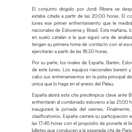
El conjunto dirigido por Jordi Ribera
se desp
estaba citada a partir de las 20:00 horas. El
lunes
ese primer enfrentamiento que le medirá 
nacionales de Eslovenia y Brasil. Esta mañana, 
en suelo catalán a la que siguió una de análisi
tengan su primera toma de contacto con el esce
ejercitarán a partir de las 18:30 horas
.
Por su parte,
los rivales de España, Baréin, Eslo
de
este lunes
. Los equipos nacionales bareiní y 
cabo sus entrenamientos en la pista principal de
única que lo haga en el anexo
del Palau.
España abrirá esta cita preolímpica clave ante B
enfrentarán al combinado esloveno a las 21:00 ho
inaugurará la jornada del viernes. Finalmen
clasificatorios,
España cerrará su participación 
las 17:45 horas
con el propósito de ponerle el 
billetes que conducen a la esperada cita de París