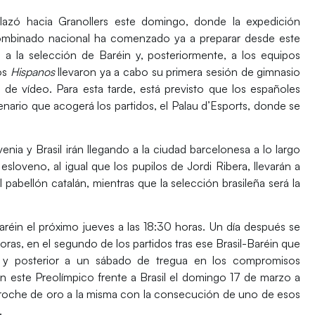
lazó hacia Granollers este domingo
, donde la expedición
 combinado nacional
ha comenzado ya a preparar desde este
a la selección de Baréin y, posteriormente, a los equipos
los
Hispanos
llevaron ya a cabo su primera sesión de gimnasio
s de vídeo. Para esta tarde, está previsto que los
españoles
nario que acogerá los partidos, el Palau d’Esports, donde
se
venia y Brasil irán llegando
a la ciudad barcelonesa a lo largo
esloveno, al igual que los pupilos de Jordi Ribera, llevarán a
l pabellón catalán, mientras que
la selección brasileña será la
aréin el próximo jueves a las 18:30 horas
. Un día después se
ras, en el segundo de los partidos tras ese Brasil-Baréin que
te, y posterior a un sábado de tregua en los compromisos
en este Preolímpico frente a Brasil el domingo 17 de marzo a
broche de oro a la misma con la consecución de uno de esos
.