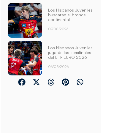
Los Hispanos Juveniles
buscarán el bronce
continental
07/08/2026
Los Hispanos Juveniles
jugarán las semifinales
del EHF EURO 2026
06/08/2026