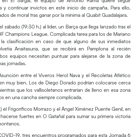
da en El Sargal, el equipo de Antonio Rama quiere seguir
 continuar invictos en este inicio de campaña. Para ello,
dos de moral tras ganar por la mínima al
Quabit Guadalajara.
l sábado (19:30 h.) al líder, un
Barça
que llega lanzado tras el
 EHF Champions League. Complicada tarea para los de Mariano
la clasificación en caso de que alguno de sus inmediatos
lvetia Anaitasuna
, que se recibirá en Pamplona al recién
mbos equipos necesitan puntuar para alejarse de la zona de
mas jornadas.
 Asunción entre el
Viveros Herol Nava
y el
Recoletas Atlético
cen muy bien. Los de Diego Dorado podrían colocarse cerca
entras que los vallisoletanos entrarían de lleno en esa zona
untos en una cancha siempre complicada.
) el
Frigoríficos Morrazo
y el
Ángel Ximénez Puente Genil
, en
 hacerse fuertes en O Gatañal para sumar su primera victoria
 pontanos.
 COVID-19,
tres encuentros
programados para esta Jornada 6