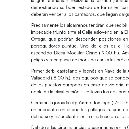
la gran actuación realizada la pasada jorna
demostrando su buen estado de forma en casa y
deberán vencer a los cántabros, que llegan carga
Precisamente los alcarreños tendrán que recibir e
impecable triunfo ante el Celje esloveno en la
Ortega, que podrían descender posiciones en 
perseguidores puntúe. Uno de ellos es el
He
ascendido
Dicsa Modular Cisne
(19:00 h.). A
peligro y recargarse de moral de cara a las próxi
Primer derbi castellano y leonés en Nava de la
Valladolid
(18:00 h.), dos equipos que se cono
de los puestos europeos en caso de victoria, mi
noble de la clasificación si se llevan los dos p
Cerrarán la jornada el próximo domingo (17:00 h.
un encuentro en el que los gallegos tratarán de
del curso y así adelantar en la clasificación a los
Debido a las circunstancias ocasionadas por la