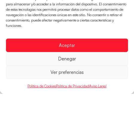
para almacenar y/o acceder a la información del dispositivo. El consentimiento
de estas tecnologías nos permitirá procesar datos como el comportamiento de
navegación o las identificaciones únicas en este sitio. No consentir o retirar el
consentimiento, puede afectar negativamente a ciertas características y
Las Guerreras Juveniles buscan ante Suiza
funciones.
un billete para las semifinales del Mundial
Las Guerreras Juveniles afronta este jueves, a las
Aceptar
15:00 h, los cuartos de final del Campeonato del
Mundo Juvenil frente
Denegar
LEER MÁS
Ver preferencias
Política de Cookies
Política de Privacidad
Aviso Legal