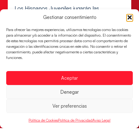
Los Hispanos Juveniles jugarán las
semifinales del EHF EURO 2026
Gestionar consentimiento
Los pupilos de Javier Márquez se han llevado el
partido de semifinales 29-27 ante Francia y mañana
Para ofrecer las mejores experiencias, utilizamos tecnologías como las cookies
para almacenar y/o acceder a la información del dispositivo. El consentimiento
jugarán las semifinales
de estas tecnologías nos permitirá procesar datos como el comportamiento de
navegación o las identificaciones únicas en este sitio. No consentir o retirar el
LEER MÁS
consentimiento, puede afectar negativamente a ciertas características y
funciones.
Aceptar
Denegar
Ver preferencias
Política de Cookies
Política de Privacidad
Aviso Legal
Las Guerreras Juveniles sellan su billete para