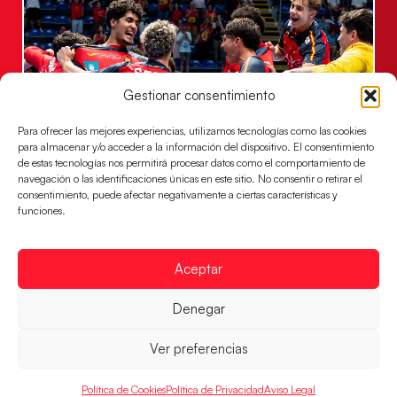
Gestionar consentimiento
Para ofrecer las mejores experiencias, utilizamos tecnologías como las cookies
para almacenar y/o acceder a la información del dispositivo. El consentimiento
de estas tecnologías nos permitirá procesar datos como el comportamiento de
Los Hispanos Juveniles jugarán las
navegación o las identificaciones únicas en este sitio. No consentir o retirar el
semifinales del EHF EURO 2026
consentimiento, puede afectar negativamente a ciertas características y
funciones.
Los pupilos de Javier Márquez se han llevado el
partido de semifinales 29-27 ante Francia y mañana
jugarán las semifinales
Aceptar
LEER MÁS
Denegar
Ver preferencias
Política de Cookies
Política de Privacidad
Aviso Legal