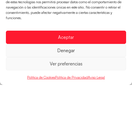
de estas tecnologías nos permitirá procesar datos como el comportamiento de
navegación o las identificaciones únicas en este sitio. No consentir o retirar el
consentimiento, puede afectar negativamente a ciertas características y
funciones.
Las Guerreras Juveniles acarician los
cuartos de final tras una gran segunda parte
Aceptar
Victoria de España ante Países Bajos por 30-26 tras
Denegar
unos segundos 45 minutos en los que brillaron
desde la defensa
Ver preferencias
LEER MÁS
Política de Cookies
Política de Privacidad
Aviso Legal
HISPANOSJUVENILES