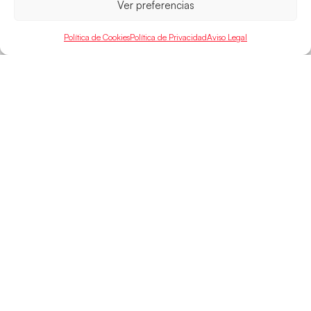
Ver preferencias
Política de Cookies
Política de Privacidad
Aviso Legal
Las Guerreras Juveniles de la Arena
doblegan a Francia y entran en semifinales
Superadas por Francia en el primer set, las jóvenes
españolas equilibraron la eliminatoria en el segundo
set para, a la
LEER MÁS
GUERRERASJUNIOR