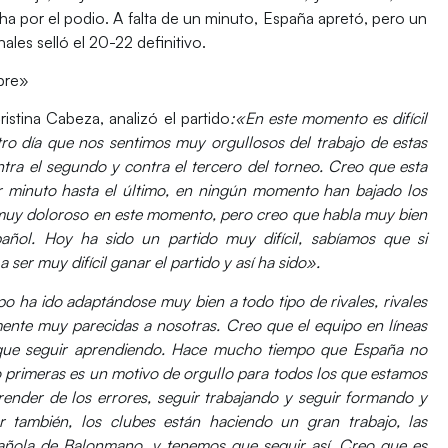
ha por el podio.
A falta de un minuto, España apretó, pero un
ales selló el 20-22 definitivo.
pre»
istina Cabeza, analizó el partido
:
«En este momento es difícil
ro día que nos sentimos muy orgullosos del trabajo de estas
tra el segundo y contra el tercero del torneo. Creo que esta
r minuto hasta el último, en ningún momento han bajado los
muy doloroso en este momento, pero creo que habla muy bien
ñol. Hoy ha sido un partido muy difícil, sabíamos que si
 ser muy difícil ganar el partido y así ha sido».
po ha ido adaptándose muy bien a todo tipo de rivales, rivales
mente muy parecidas a nosotras. Creo que el equipo en líneas
 que seguir aprendiendo. Hace mucho tiempo que España no
ro primeras es un motivo de orgullo para todos los que estamos
ender de los errores, seguir trabajando y seguir formando y
er también, los clubes están haciendo un gran trabajo, las
spañola de Balonmano, y tenemos que seguir así. Creo que es