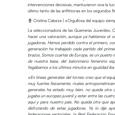
intervenciones decisivas, mantuvieron viva la luc
último tanto de las anfitrionas en los segundos fin
Cristina Cabeza | «Orgullosa del equipo siem
La seleccionadora de las Guerreras Juveniles, Cr
hacer una valoración, aunque ya hablamos el ot
jugadoras. Hemos perdido contra el primero, con
generación ha trabajado cada partido del prime
brazos. Somos cuartas de Europa, es un puesto 
de nuestra base, del balonmano femenino espa
llegábamos a los últimos minutos en igualdad iba a
«En líneas generales del torneo creo que el equi
muy fuertes físicamente, rivales antropométrica
generales ha estado muy bien, no queda otra
jugaba un europeo juvenil y estar entre las cuat
aquí y para nuestro país. No queda otra que apr
disfrutando de estas jugadoras. Ya lo dije ay
federaciones sectoriales, la Real Federación E