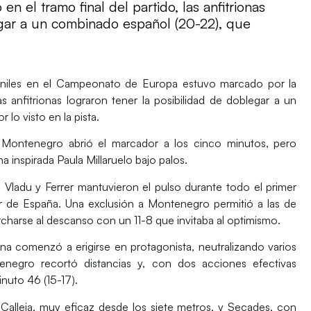
n el tramo final del partido, las anfitrionas
egar a un combinado español (20-22), que
niles
en el
Campeonato de Europa
estuvo marcado por la
las anfitrionas lograron tener la posibilidad de doblegar a un
lo visto en la pista.
Montenegro abrió el marcador a los cinco minutos, pero
na inspirada
Paula Millaruelo
bajo palos.
, Vladu y Ferrer
mantuvieron el pulso durante todo el primer
or de España. Una exclusión a Montenegro permitió a las de
charse al descanso con un 11-8 que invitaba al optimismo.
a comenzó a erigirse en protagonista, neutralizando varios
tenegro recortó distancias y, con dos acciones efectivas
nuto 46 (15-17).
 Calleja, muy eficaz desde los siete metros, y Secades, con