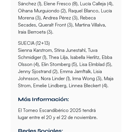
Sánchez (1), Elene Fresco (8), Lucía Calleja (4),
Oihana Murguiondo (2), Raquel Blanco, Lucía
Morena (3), Andrea Pérez (3), Rebeca
Secades, Queralt Front (3), Martina Villalva,
Iraia Berroeta (3).
SUECIA (12+13)
Sienna Karstrom, Stina Junestahl, Tuva
Schmidiger (1), Thea Lilja, Isabella Herlitz, Ebba
Olsson (4), Elin Stomberg (5), Lisa Elmblad (5),
Jenny Sjostrand (2), Emma Jamftalk, Lisia
Johnsson, Nora Linder (1), Irma Wong (3), Maja
Strom, Emelie Lindberg, Linnea Bleckert (4).
Más Información:
El Torneo Escandibérico 2025 tendrá
lugar entre el 20 y el 22 de noviembre.
Redes Sociales: