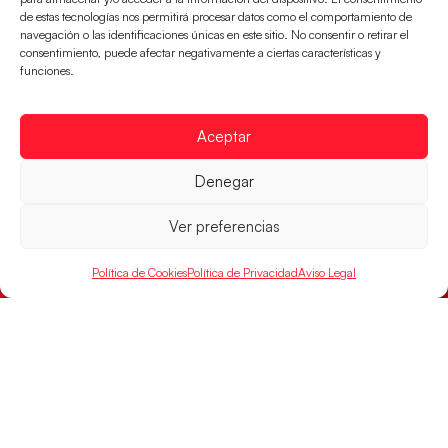
de estas tecnologías nos permitirá procesar datos como el comportamiento de
navegación o las identificaciones únicas en este sitio. No consentir o retirar el
consentimiento, puede afectar negativamente a ciertas características y
funciones.
Un clásico ante Francia para buscar el
Aceptar
billete a semifinales del EHF EURO 2026
Los Hispanos Juveniles se enfrentarán a Francia en los
Denegar
cuartos de final, este jueves a las 17:00h.
Ver preferencias
LEER MÁS
Política de Cookies
Política de Privacidad
Aviso Legal