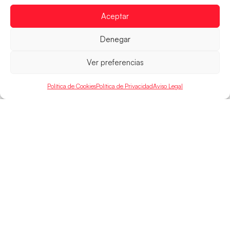
parcial de 7:1 que les ha dado el pase a semifinales
que
Aceptar
LEER MÁS
Denegar
Ver preferencias
Política de Cookies
Política de Privacidad
Aviso Legal
SELECCIONES
ACCESO
LEGAL
DIRECTO
Hispanos
Política de