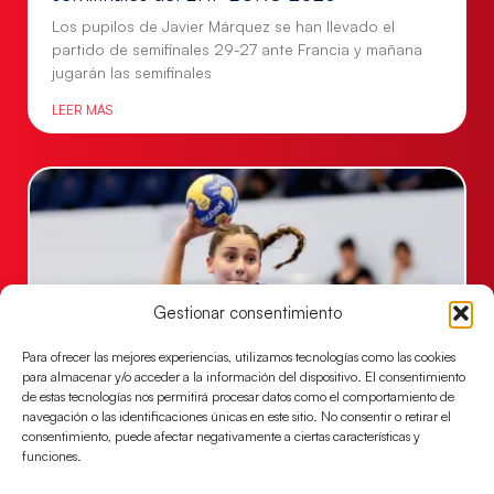
Los pupilos de Javier Márquez se han llevado el
partido de semifinales 29-27 ante Francia y mañana
jugarán las semifinales
LEER MÁS
Gestionar consentimiento
Para ofrecer las mejores experiencias, utilizamos tecnologías como las cookies
para almacenar y/o acceder a la información del dispositivo. El consentimiento
de estas tecnologías nos permitirá procesar datos como el comportamiento de
Las Guerreras Juveniles sellan su billete para
navegación o las identificaciones únicas en este sitio. No consentir o retirar el
las semifinales
consentimiento, puede afectar negativamente a ciertas características y
funciones.
Las pupilas de Cristina Cabeza han remontado con