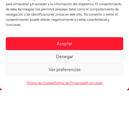
para almacenar y/o acceder a la información del dispositivo. El consentimiento
de estas tecnologías nos permitirá procesar datos como el comportamiento de
navegación o las identificaciones únicas en este sitio. No consentir o retirar el
consentimiento, puede afectar negativamente a ciertas características y
#HispanosJuveniles | Sigue en directo las
funciones.
semifinales ante Alemania
Los pupilos de Javier Márquez juegan hoy, a las
17:00h., la semifinal ante Alemania
Aceptar
LEER MÁS
Denegar
Ver preferencias
Política de Cookies
Política de Privacidad
Aviso Legal