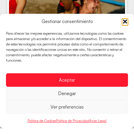
Gestionar consentimiento
Para ofrecer las mejores experiencias, utilizamos tecnologías como las cookies
para almacenar y/o acceder a la información del dispositivo. El consentimiento
de estas tecnologías nos permitirá procesar datos como el comportamiento de
navegación o las identificaciones únicas en este sitio. No consentir o retirar el
consentimiento, puede afectar negativamente a ciertas características y
funciones.
Guerreras de la Arena e Hispanos de la
Arena se citan con los cuartos tras firmar
Aceptar
dos victorias de peso
Las selecciones españolas de balonmano playa
Denegar
sellan su pase a cuartos tras imponerse con
autoridad a Suecia (2-0) e Italia
Ver preferencias
LEER MÁS
Política de Cookies
Política de Privacidad
Aviso Legal