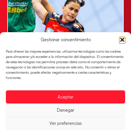
Gestionar consentimiento
Para ofrecer las mejores experiencias, utilizamos tecnologías como las cookies
Las Guerreras Juveniles, primeras de grupo
para almacenar y/o acceder a la información del dispositivo. El consentimiento
en la Main Round
de estas tecnologías nos permitirá procesar datos como el comportamiento de
navegación o las identificaciones únicas en este sitio. No consentir o retirar el
Las pupilas de Cristina Cabeza se imponen 35-33 a
consentimiento, puede afectar negativamente a ciertas características y
Montenegro, y el jueves disputarán los cuartos de
funciones.
final ante Suiza
LEER MÁS
Aceptar
Denegar
Ver preferencias