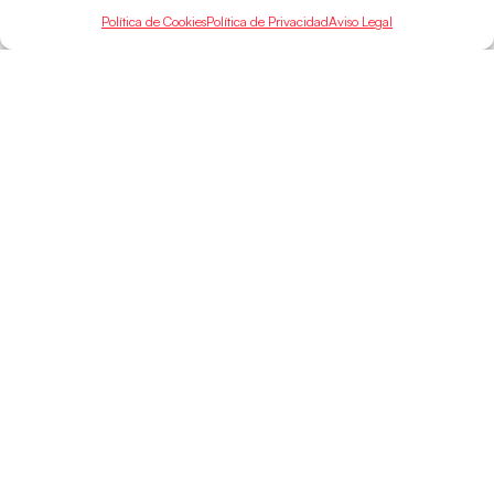
Política de Cookies
Política de Privacidad
Aviso Legal
SELECCIONES
ACCESO
LEGAL
DIRECTO
Hispanos
Política de
Guerreras
Competiciones
Privacidad
Hispanos Arena
Árbitros
Aviso Legal
Guerreras Arena
Entrenadores
Política de
Nanobalonmano
Cookies
Tienda
Mapa Web
SOPORTE
SÍGUENOS
EN
Incidencias