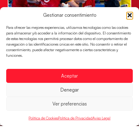
Gestionar consentimiento
Los Hispanos Juveniles jugarán las
Para ofrecer las mejores experiencias, utilizamos tecnologías como las cookies
semifinales del EHF EURO 2026
para almacenar y/o acceder a la información del dispositivo. El consentimiento
de estas tecnologías nos permitirá procesar datos como el comportamiento de
Los pupilos de Javier Márquez se han llevado el
navegación o las identificaciones únicas en este sitio. No consentir o retirar el
partido de semifinales 29-27 ante Francia y mañana
consentimiento, puede afectar negativamente a ciertas características y
jugarán las semifinales
funciones.
LEER MÁS
Aceptar
Denegar
Ver preferencias
Política de Cookies
Política de Privacidad
Aviso Legal