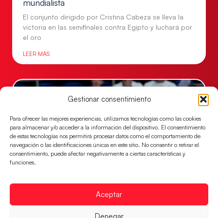
mundialista
El conjunto dirigido por Cristina Cabeza se lleva la
victoria en las semifinales contra Egipto y luchará por
el oro
LEER MÁS
Gestionar consentimiento
Para ofrecer las mejores experiencias, utilizamos tecnologías como las cookies
para almacenar y/o acceder a la información del dispositivo. El consentimiento
de estas tecnologías nos permitirá procesar datos como el comportamiento de
navegación o las identificaciones únicas en este sitio. No consentir o retirar el
consentimiento, puede afectar negativamente a ciertas características y
funciones.
Los Hispanos Juveniles buscarán el bronce
Aceptar
continental
Los pupilos de Javier Márquez no han podido con
Denegar