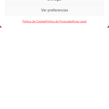
Alemania y disputarán el encuentro por el bronce el
próximo domingo
Ver preferencias
LEER MÁS
Política de Cookies
Política de Privacidad
Aviso Legal
SELECCIONES
ACCESO
LEGAL
DIRECTO
Hispanos
Política de