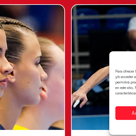
Para ofrecer 
y/o acceder a
permitirá pr
en este sitio
característica
A