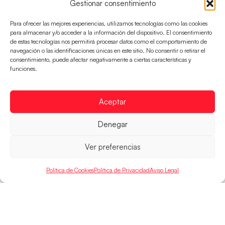
Gestionar consentimiento
Para ofrecer las mejores experiencias, utilizamos tecnologías como las cookies
para almacenar y/o acceder a la información del dispositivo. El consentimiento
de estas tecnologías nos permitirá procesar datos como el comportamiento de
navegación o las identificaciones únicas en este sitio. No consentir o retirar el
consentimiento, puede afectar negativamente a ciertas características y
funciones.
Los Hispanos Juveniles buscarán el bronce
continental
Los pupilos de Javier Márquez no han podido con
Aceptar
Alemania y disputarán el encuentro por el bronce el
próximo domingo
Denegar
LEER MÁS
Ver preferencias
Política de Cookies
Política de Privacidad
Aviso Legal