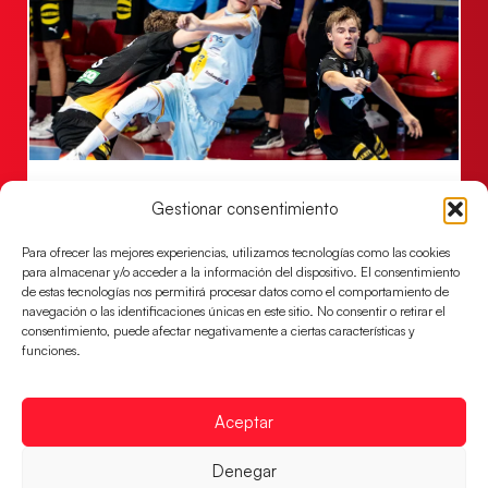
Una revancha contra Dinamarca para
Gestionar consentimiento
conquistar el bronce del EHF EURO 2026
Los Hispanos Juveniles buscan colgarse la presea en
Para ofrecer las mejores experiencias, utilizamos tecnologías como las cookies
el partido por el bronce del Campeonato de Europa,
para almacenar y/o acceder a la información del dispositivo. El consentimiento
mañana a las
de estas tecnologías nos permitirá procesar datos como el comportamiento de
navegación o las identificaciones únicas en este sitio. No consentir o retirar el
LEER MÁS
consentimiento, puede afectar negativamente a ciertas características y
funciones.
Aceptar
Denegar