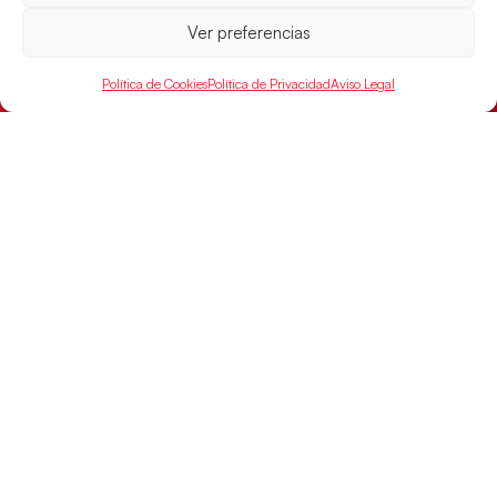
Ver preferencias
Política de Cookies
Política de Privacidad
Aviso Legal
Montenegro, última frontera para las
Guerreras Juveniles en la conquista del oro
mundial
El conjunto dirigido por Cristina Cabeza buscará
mañana, a las 17:30h., el oro en el Campeonato del
Mundo ante la
LEER MÁS