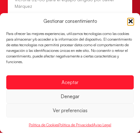
Márquez
LEER MÁS
Gestionar consentimiento
Para ofrecer las mejores experiencias, utilizamos tecnologías como las cookies
para almacenar y/o acceder a la información del dispositivo. El consentimiento
de estas tecnologías nos permitirá procesar datos como el comportamiento de
navegación o las identificaciones únicas en este sitio. No consentir o retirar el
consentimiento, puede afectar negativamente a ciertas características y
funciones.
Aceptar
Denegar
Las Guerreras Juveniles, primeras de grupo
en la Main Round
Ver preferencias
Las pupilas de Cristina Cabeza se imponen 35-33 a
Política de Cookies
Política de Privacidad
Aviso Legal
Montenegro, y el jueves disputarán los cuartos de
final ante Suiza