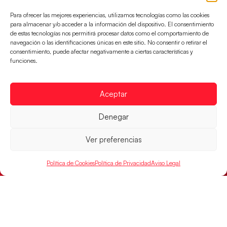
partido de semifinales 29-27 ante Francia y mañana
Para ofrecer las mejores experiencias, utilizamos tecnologías como las cookies
jugarán las semifinales
para almacenar y/o acceder a la información del dispositivo. El consentimiento
de estas tecnologías nos permitirá procesar datos como el comportamiento de
LEER MÁS
navegación o las identificaciones únicas en este sitio. No consentir o retirar el
consentimiento, puede afectar negativamente a ciertas características y
funciones.
Aceptar
Denegar
Ver preferencias
Política de Cookies
Política de Privacidad
Aviso Legal
Las Guerreras Juveniles sellan su billete para
las semifinales
Las pupilas de Cristina Cabeza han remontado con
parcial de 7:1 que les ha dado el pase a semifinales
que