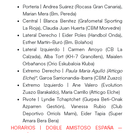
Portería
| Andrea Suárez (Rocasa Gran Canaria),
Marian Mera (Bm. Pereda)
Central
| Blanca Benítez (Grafometal Sporting
La Rioja), Claudia Juan Huerta (CBM Morvedre)
Lateral Derecho
| Eider Poles (Handbol Onda),
Esther Martín-Buró (Bm. Bolaños)
Lateral Izquierdo
| Carmen Arroyo (CB La
Calzada), Alba Tort (KH-7 Granollers), Maialen
Orbañanos (Orio Eskubaloia Kluba)
Extremo Derecho
|
Paula María Agulló (Atticgo
Elche)*
, Garoa Sarrionandia-Ibarra (CBM Zuazo)
Extremo Izquierdo
| Ane Valero (Evolution
Zuazo Barakaldo), María Carrillo (Atticgo Elche)
Pivote
| Lyndie Tchaptchet (Gurpea Beti-Onak
Azparren Gestión), Vanessa Rubio (Club
Deportivo Orriols Marni), Eider Tapia (Super
Amara Bera Bera)
HORARIOS | DOBLE AMISTOSO ESPAÑA –