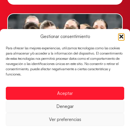
Gestionar consentimiento
Para ofrecer las mejores experiencias, utilizamos tecnologías como las cookies
para almacenar y/o acceder a la información del dispositivo. El consentimiento
de estas tecnologías nos permitirá procesar datos como el comportamiento de
navegación o las identificaciones únicas en este sitio. No consentir o retirar el
consentimiento, puede afectar negativamente a ciertas características y
funciones.
Montenegro, última frontera para las
Guerreras Juveniles en la conquista del oro
mundial
Aceptar
El conjunto dirigido por Cristina Cabeza buscará
mañana, a las 17:30h., el oro en el Campeonato del
Denegar
Mundo ante la
Ver preferencias
LEER MÁS