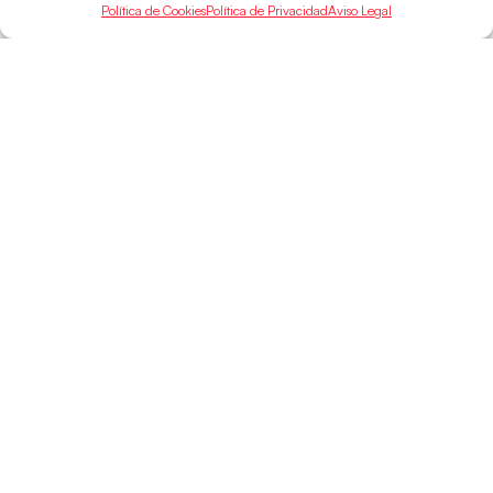
Política de Cookies
Política de Privacidad
Aviso Legal
SELECCIONES
ACCESO
LEGAL
DIRECTO
Hispanos
Política de
Guerreras
Competiciones
Privacidad
Hispanos Arena
Árbitros
Aviso Legal
Guerreras Arena
Entrenadores
Política de
Nanobalonmano
Cookies