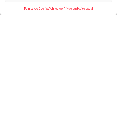
Política de Cookies
Política de Privacidad
Aviso Legal
SELECCIONES
ACCESO
LEGAL
DIRECTO
Hispanos
Política de
Guerreras
Competiciones
Privacidad
Hispanos Arena
Árbitros
Aviso Legal
Guerreras Arena
Entrenadores
Política de
Nanobalonmano
Cookies
Tienda
Mapa Web
SOPORTE
SÍGUENOS
EN
Incidencias