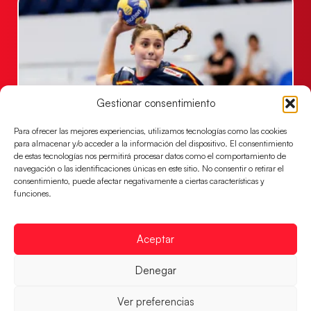
Gestionar consentimiento
Para ofrecer las mejores experiencias, utilizamos tecnologías como las cookies
para almacenar y/o acceder a la información del dispositivo. El consentimiento
Las Guerreras Juveniles sellan su billete para
de estas tecnologías nos permitirá procesar datos como el comportamiento de
las semifinales
navegación o las identificaciones únicas en este sitio. No consentir o retirar el
Las pupilas de Cristina Cabeza han remontado con
consentimiento, puede afectar negativamente a ciertas características y
funciones.
parcial de 7:1 que les ha dado el pase a semifinales
que
LEER MÁS
Aceptar
Denegar
Ver preferencias