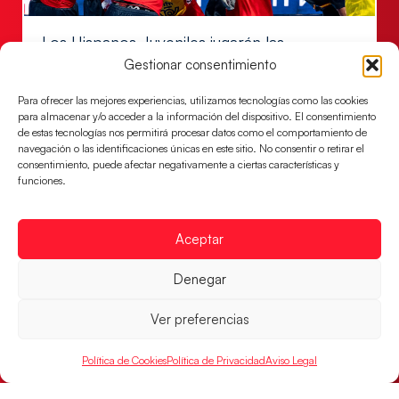
Los Hispanos Juveniles jugarán las
semifinales del EHF EURO 2026
Gestionar consentimiento
Los pupilos de Javier Márquez se han llevado el
Para ofrecer las mejores experiencias, utilizamos tecnologías como las cookies
partido de semifinales 29-27 ante Francia y mañana
para almacenar y/o acceder a la información del dispositivo. El consentimiento
jugarán las semifinales
de estas tecnologías nos permitirá procesar datos como el comportamiento de
navegación o las identificaciones únicas en este sitio. No consentir o retirar el
LEER MÁS
consentimiento, puede afectar negativamente a ciertas características y
funciones.
Aceptar
Denegar
Ver preferencias
Política de Cookies
Política de Privacidad
Aviso Legal